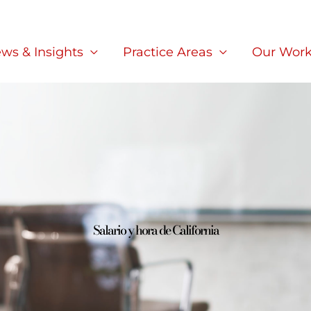
ws & Insights
Practice Areas
Our Wor
Salario y hora de California